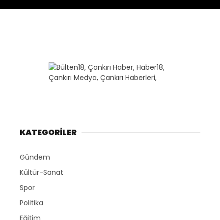
İLÇELER
WhatsApp
İhbar Hattı
Facebook
KATEGORİLER
Gündem
Kültür-Sanat
Instagram
Spor
Youtube
Politika
Eğitim