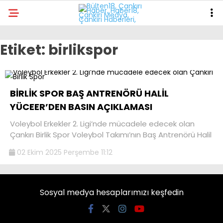
°
Etiket:
birlikspor
GALERİ
VİDEO
YAZARLAR
GÜNDEM
BİRLİK SPOR BAŞ ANTRENÖRÜ HALİL
POLITIKA
YÜCEER’DEN BASIN AÇIKLAMASI
KÜLTÜR-SANAT
Voleybol Erkekler 2. Ligi’nde mücadele edecek olan
Çankırı Birlik Spor Voleybol Takımı’nın Baş Antrenörü Halil
DÜNYA
02 Ekim 2025 Perşembe 11:12
SPOR
EĞITIM
Sosyal medya hesaplarımızı keşfedin
SAĞLIK
TEKNOLOJI