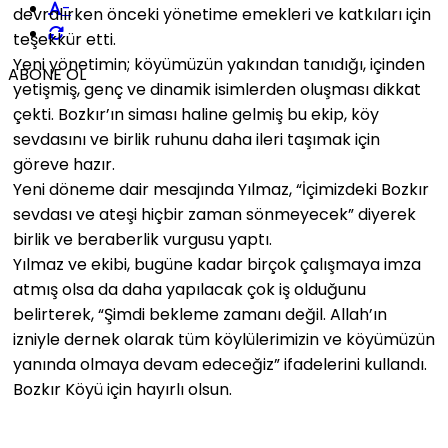
-
devralırken önceki yönetime emekleri ve katkıları için
teşekkür etti.
Yeni yönetimin; köyümüzün yakından tanıdığı, içinden
ABONE OL
yetişmiş, genç ve dinamik isimlerden oluşması dikkat
çekti. Bozkır’ın siması haline gelmiş bu ekip, köy
sevdasını ve birlik ruhunu daha ileri taşımak için
göreve hazır.
Yeni döneme dair mesajında Yılmaz, “İçimizdeki Bozkır
sevdası ve ateşi hiçbir zaman sönmeyecek” diyerek
birlik ve beraberlik vurgusu yaptı.
Yılmaz ve ekibi, bugüne kadar birçok çalışmaya imza
atmış olsa da daha yapılacak çok iş olduğunu
belirterek, “Şimdi bekleme zamanı değil. Allah’ın
izniyle dernek olarak tüm köylülerimizin ve köyümüzün
yanında olmaya devam edeceğiz” ifadelerini kullandı.
Bozkır Köyü için hayırlı olsun.