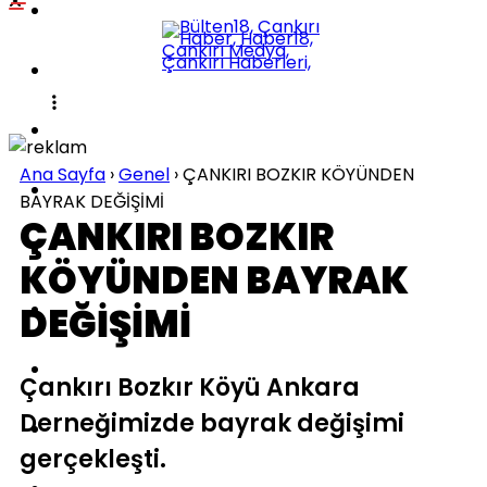
POLITIKA
KÜLTÜR-SANAT
DÜNYA
Ana Sayfa
›
Genel
›
ÇANKIRI BOZKIR KÖYÜNDEN
SPOR
BAYRAK DEĞİŞİMİ
ÇANKIRI BOZKIR
EĞITIM
KÖYÜNDEN BAYRAK
SAĞLIK
DEĞİŞİMİ
TEKNOLOJI
Çankırı Bozkır Köyü Ankara
Derneğimizde bayrak değişimi
İLÇELER
gerçekleşti.