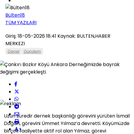
Bülten18
TÜM YAZILARI
Giriş: 18-05-2026 18:41
Kaynak: BULTEN,HABER
MERKEZI
Genel
Gündem
Uzun süredir dernek başkanlığı görevini yürüten İsmail
Doğan, görevini Ümmet Yılmaz’a devretti. Köyümüzde
+
birçok faaliyette aktif rol alan Yılmaz, görevi