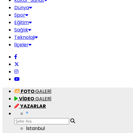
Kültür-Sanat
Dünya
Spor
Eğitim
Sağlık
Teknoloji
İlçeler
FOTO
GALERİ
VİDEO
GALERİ
YAZARLAR
°
İstanbul