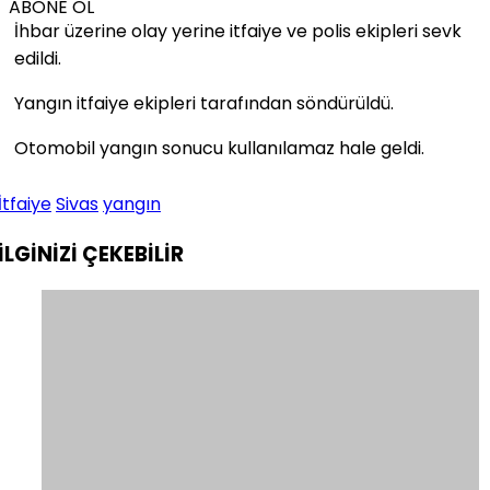
ABONE OL
İhbar üzerine olay yerine itfaiye ve polis ekipleri sevk
edildi.
Yangın itfaiye ekipleri tarafından söndürüldü.
Otomobil yangın sonucu kullanılamaz hale geldi.
İtfaiye
Sivas
yangın
İLGİNİZİ
ÇEKEBİLİR