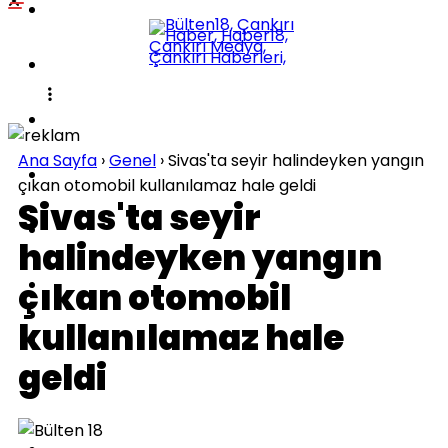
POLITIKA
KÜLTÜR-SANAT
DÜNYA
Ana Sayfa
›
Genel
›
Sivas'ta seyir halindeyken yangın
SPOR
çıkan otomobil kullanılamaz hale geldi
Sivas'ta seyir
EĞITIM
halindeyken yangın
SAĞLIK
çıkan otomobil
kullanılamaz hale
TEKNOLOJI
geldi
İLÇELER