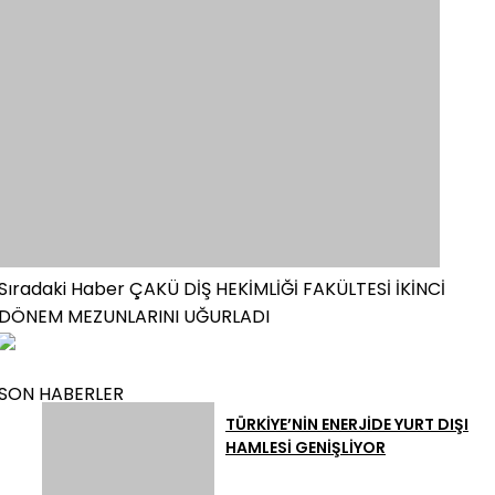
Sıradaki Haber
ÇAKÜ DİŞ HEKİMLİĞİ FAKÜLTESİ İKİNCİ
DÖNEM MEZUNLARINI UĞURLADI
SON HABERLER
TÜRKİYE’NİN ENERJİDE YURT DIŞI
HAMLESİ GENİŞLİYOR