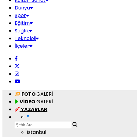
Kültür-Sanat
Dünya
Spor
Eğitim
Sağlık
Teknoloji
İlçeler
FOTO
GALERİ
VİDEO
GALERİ
YAZARLAR
°
İstanbul