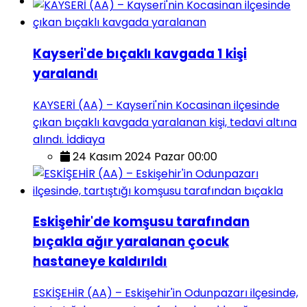
Kayseri'de bıçaklı kavgada 1 kişi
yaralandı
KAYSERİ (AA) – Kayseri'nin Kocasinan ilçesinde
çıkan bıçaklı kavgada yaralanan kişi, tedavi altına
alındı. İddiaya
24 Kasım 2024 Pazar 00:00
Eskişehir'de komşusu tarafından
bıçakla ağır yaralanan çocuk
hastaneye kaldırıldı
ESKİŞEHİR (AA) – Eskişehir'in Odunpazarı ilçesinde,