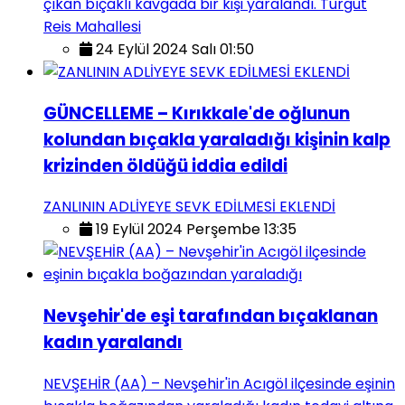
çıkan bıçaklı kavgada bir kişi yaralandı. Turgut
Reis Mahallesi
24 Eylül 2024 Salı 01:50
GÜNCELLEME – Kırıkkale'de oğlunun
kolundan bıçakla yaraladığı kişinin kalp
krizinden öldüğü iddia edildi
ZANLININ ADLİYEYE SEVK EDİLMESİ EKLENDİ
19 Eylül 2024 Perşembe 13:35
Nevşehir'de eşi tarafından bıçaklanan
kadın yaralandı
NEVŞEHİR (AA) – Nevşehir'in Acıgöl ilçesinde eşinin