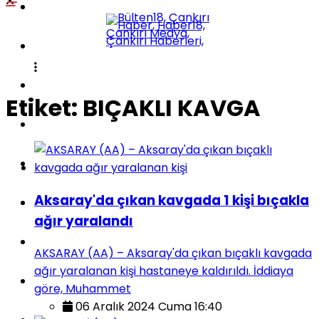
POLITIKA
KÜLTÜR-SANAT
DÜNYA
Etiket:
BIÇAKLI KAVGA
SPOR
EĞITIM
Aksaray'da çıkan kavgada 1 kişi bıçakla
SAĞLIK
ağır yaralandı
TEKNOLOJI
AKSARAY (AA) – Aksaray'da çıkan bıçaklı kavgada
ağır yaralanan kişi hastaneye kaldırıldı. İddiaya
İLÇELER
göre, Muhammet
06 Aralık 2024 Cuma 16:40