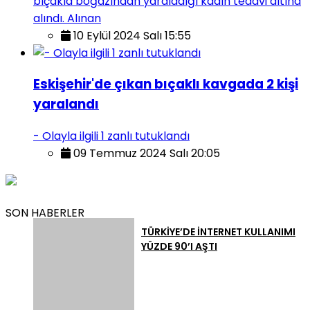
bıçakla boğazından yaraladığı kadın tedavi altına
alındı. Alınan
10 Eylül 2024 Salı 15:55
Eskişehir'de çıkan bıçaklı kavgada 2 kişi
yaralandı
- Olayla ilgili 1 zanlı tutuklandı
09 Temmuz 2024 Salı 20:05
SON HABERLER
TÜRKİYE’DE İNTERNET KULLANIMI
YÜZDE 90’I AŞTI