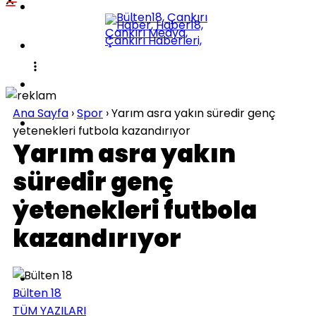
POLITIKA
KÜLTÜR-SANAT
DÜNYA
Ana Sayfa
›
Spor
›
Yarım asra yakın süredir genç
SPOR
yetenekleri futbola kazandırıyor
Yarım asra yakın
EĞITIM
süredir genç
SAĞLIK
yetenekleri futbola
kazandırıyor
TEKNOLOJI
İLÇELER
Bülten 18
TÜM YAZILARI