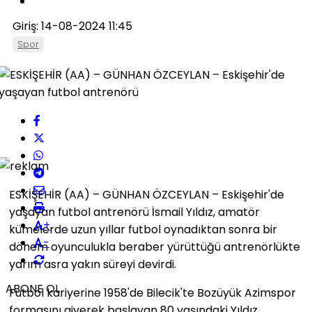
Giriş: 14-08-2024 11:45
Spor
ESKİŞEHİR (AA) – GÜNHAN ÖZCEYLAN – Eskişehir'de
yaşayan futbol antrenörü İsmail Yıldız, amatör
+
kümelerde uzun yıllar futbol oynadıktan sonra bir
-
dönem oyunculukla beraber yürüttüğü antrenörlükte
yarım asra yakın süreyi devirdi.
ABONE OL
Futbol kariyerine 1958'de Bilecik'te Bozüyük Azimspor
formasını giyerek başlayan 80 yaşındaki Yıldız,