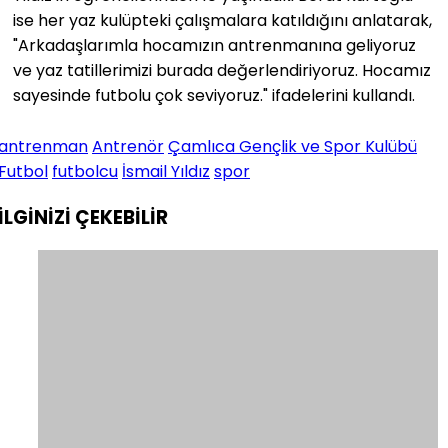
ise her yaz kulüpteki çalışmalara katıldığını anlatarak,
"Arkadaşlarımla hocamızın antrenmanına geliyoruz
ve yaz tatillerimizi burada değerlendiriyoruz. Hocamız
sayesinde futbolu çok seviyoruz." ifadelerini kullandı.
antrenman
Antrenör
Çamlıca Gençlik ve Spor Kulübü
Futbol
futbolcu
İsmail Yıldız
spor
İLGİNİZİ
ÇEKEBİLİR