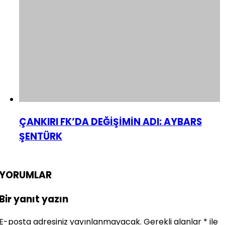
ÇANKIRI FK’DA DEĞİŞİMİN ADI: AYBARS
ŞENTÜRK
YORUMLAR
Bir yanıt yazın
E-posta adresiniz yayınlanmayacak.
Gerekli alanlar
*
ile