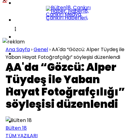
POLITIKA
KÜLTÜR-SANAT
DÜNYA
Ana Sayfa
›
Genel
›
AA'da “Gözcü: Alper Tüydeş ile
SPOR
Yaban Hayat Fotoğrafçılığı” söyleşisi düzenlendi
AA'da “Gözcü: Alper
EĞITIM
Tüydeş ile Yaban
SAĞLIK
Hayat Fotoğrafçılığı”
söyleşisi düzenlendi
TEKNOLOJI
İLÇELER
Bülten 18
TÜM YAZILARI