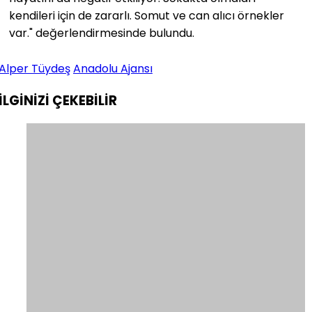
kendileri için de zararlı. Somut ve can alıcı örnekler
var." değerlendirmesinde bulundu.
Alper Tüydeş
Anadolu Ajansı
İLGİNİZİ
ÇEKEBİLİR