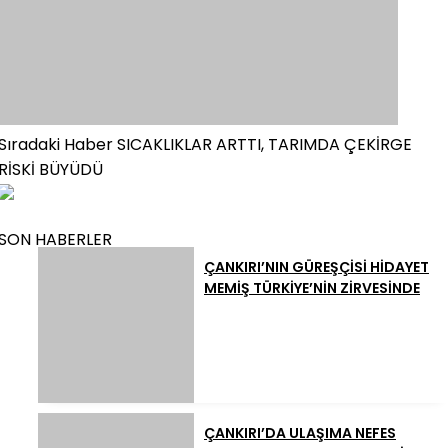
Sıradaki Haber
SICAKLIKLAR ARTTI, TARIMDA ÇEKİRGE
RİSKİ BÜYÜDÜ
SON HABERLER
ÇANKIRI’NIN GÜREŞÇİSİ HİDAYET
MEMİŞ TÜRKİYE’NİN ZİRVESİNDE
ÇANKIRI’DA ULAŞIMA NEFES