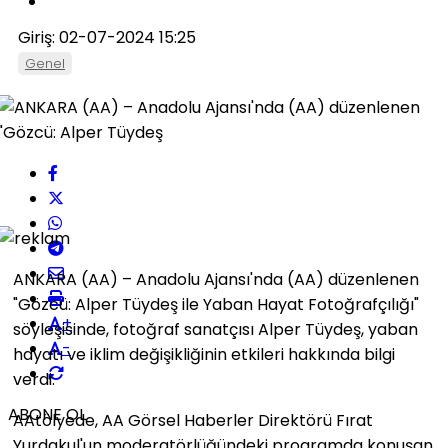
Giriş: 02-07-2024 15:25
Genel
ANKARA (AA) – Anadolu Ajansı'nda (AA) düzenlenen
"Gözcü: Alper Tüydeş ile Yaban Hayat Fotoğrafçılığı"
+
söyleşisinde, fotoğraf sanatçısı Alper Tüydeş, yaban
-
hayatı ve iklim değişikliğinin etkileri hakkında bilgi
verdi.
ABONE OL
AAtölyede, AA Görsel Haberler Direktörü Fırat
Yurdakul'un moderatörlüğündeki programda konuşan