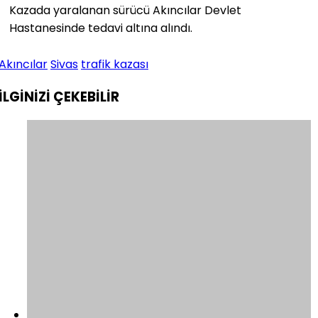
Kazada yaralanan sürücü Akıncılar Devlet
Hastanesinde tedavi altına alındı.
Akıncılar
Sivas
trafik kazası
İLGİNİZİ
ÇEKEBİLİR