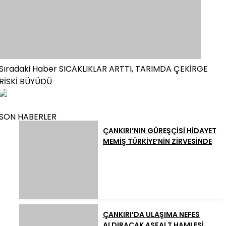
Sıradaki Haber
SICAKLIKLAR ARTTI, TARIMDA ÇEKİRGE
RİSKİ BÜYÜDÜ
SON HABERLER
ÇANKIRI’NIN GÜREŞÇİSİ HİDAYET
MEMİŞ TÜRKİYE’NİN ZİRVESİNDE
ÇANKIRI’DA ULAŞIMA NEFES
ALDIRACAK ASFALT HAMLESİ