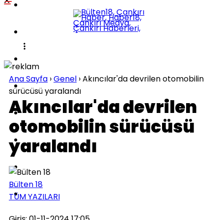
POLITIKA
KÜLTÜR-SANAT
DÜNYA
Ana Sayfa
›
Genel
›
Akıncılar'da devrilen otomobilin
SPOR
sürücüsü yaralandı
Akıncılar'da devrilen
EĞITIM
otomobilin sürücüsü
SAĞLIK
yaralandı
TEKNOLOJI
Bülten 18
İLÇELER
TÜM YAZILARI
Giriş: 01-11-2024 17:05