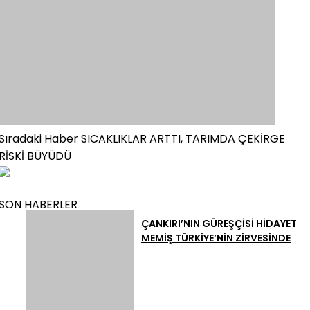
Sıradaki Haber
SICAKLIKLAR ARTTI, TARIMDA ÇEKİRGE
RİSKİ BÜYÜDÜ
SON HABERLER
ÇANKIRI’NIN GÜREŞÇİSİ HİDAYET
MEMİŞ TÜRKİYE’NİN ZİRVESİNDE