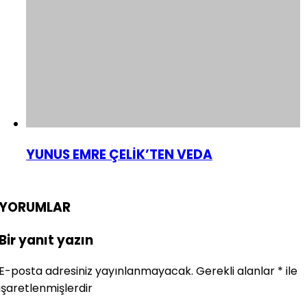
YUNUS EMRE ÇELİK’TEN VEDA
YORUMLAR
Bir yanıt yazın
E-posta adresiniz yayınlanmayacak.
Gerekli alanlar
*
ile
işaretlenmişlerdir