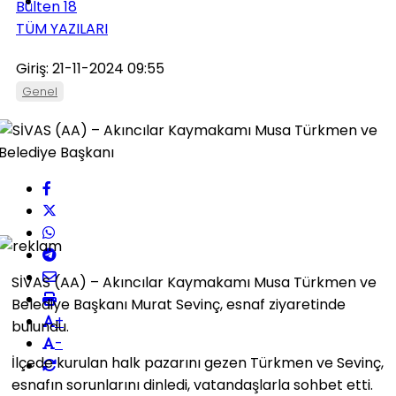
Bülten 18
TÜM YAZILARI
Giriş: 21-11-2024 09:55
Genel
SİVAS (AA) – Akıncılar Kaymakamı Musa Türkmen ve
Belediye Başkanı Murat Sevinç, esnaf ziyaretinde
+
bulundu.
-
İlçede kurulan halk pazarını gezen Türkmen ve Sevinç,
esnafın sorunlarını dinledi, vatandaşlarla sohbet etti.