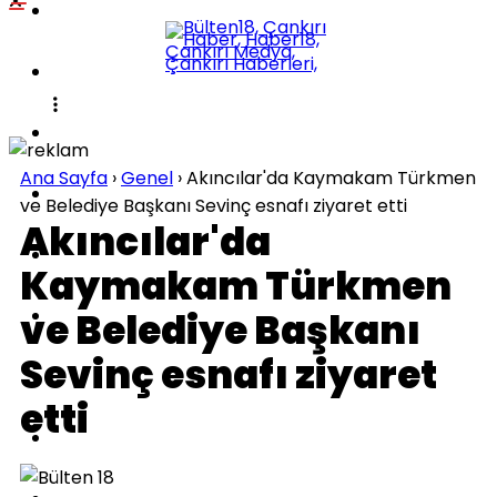
POLITIKA
KÜLTÜR-SANAT
DÜNYA
Ana Sayfa
›
Genel
›
Akıncılar'da Kaymakam Türkmen
SPOR
ve Belediye Başkanı Sevinç esnafı ziyaret etti
Akıncılar'da
EĞITIM
Kaymakam Türkmen
SAĞLIK
ve Belediye Başkanı
Sevinç esnafı ziyaret
TEKNOLOJI
etti
İLÇELER