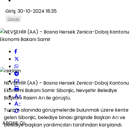
Giriş: 30-10-2024 18:35
Genel
NEVŞEHİR (AA) – Bosna Hersek Zenica-Doboj Kantonu
Ekonomi Bakanı Samir Sibonjic, Nevşehir Belediye
+
Başkanı Rasim Arı ile görüştü.
-
Turizm alanında görüşmelerde bulunmak üzere kente
gelen Sibonjic, belediye binası girişinde Başkan Arı ve
ABONE OL
belediye başkan yardımcıları tarafından karşılandı.