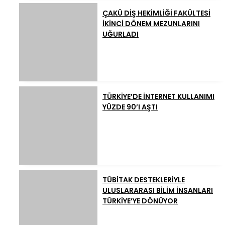
ÇAKÜ DİŞ HEKİMLİĞİ FAKÜLTESİ
İKİNCİ DÖNEM MEZUNLARINI
UĞURLADI
TÜRKİYE’DE İNTERNET KULLANIMI
YÜZDE 90’I AŞTI
TÜBİTAK DESTEKLERİYLE
ULUSLARARASI BİLİM İNSANLARI
TÜRKİYE’YE DÖNÜYOR