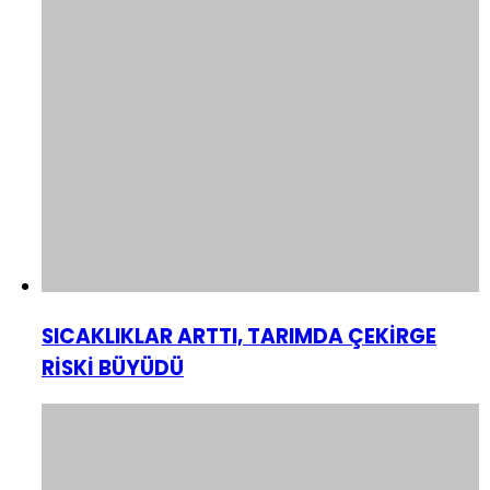
SICAKLIKLAR ARTTI, TARIMDA ÇEKİRGE
RİSKİ BÜYÜDÜ