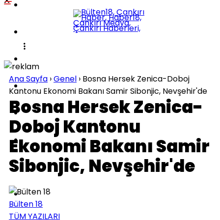
POLITIKA
KÜLTÜR-SANAT
DÜNYA
Ana Sayfa
›
Genel
›
Bosna Hersek Zenica-Doboj
SPOR
Kantonu Ekonomi Bakanı Samir Sibonjic, Nevşehir'de
Bosna Hersek Zenica-
EĞITIM
Doboj Kantonu
SAĞLIK
Ekonomi Bakanı Samir
Sibonjic, Nevşehir'de
TEKNOLOJI
İLÇELER
Bülten 18
TÜM YAZILARI