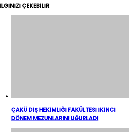
İLGİNİZİ
ÇEKEBİLİR
ÇAKÜ DİŞ HEKİMLİĞİ FAKÜLTESİ İKİNCİ
DÖNEM MEZUNLARINI UĞURLADI