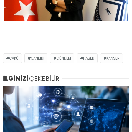
ÇAKÜ
ÇANKIRI
GÜNDEM
HABER
KANSER
İLGİNİZİ
ÇEKEBİLİR