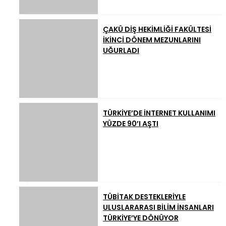
ÇAKÜ DİŞ HEKİMLİĞİ FAKÜLTESİ
İKİNCİ DÖNEM MEZUNLARINI
UĞURLADI
TÜRKİYE’DE İNTERNET KULLANIMI
YÜZDE 90’I AŞTI
TÜBİTAK DESTEKLERİYLE
ULUSLARARASI BİLİM İNSANLARI
TÜRKİYE’YE DÖNÜYOR