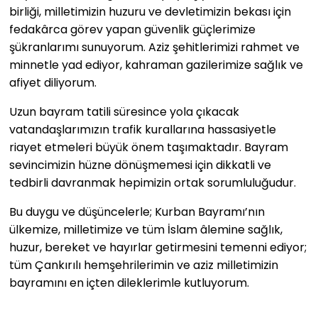
birliği, milletimizin huzuru ve devletimizin bekası için
fedakârca görev yapan güvenlik güçlerimize
şükranlarımı sunuyorum. Aziz şehitlerimizi rahmet ve
minnetle yad ediyor, kahraman gazilerimize sağlık ve
afiyet diliyorum.
Uzun b
ayram
tatili
süresince yola çıkacak
vatandaşlarımızın trafik kurallarına hassasiyetle
riayet etmeleri büyük önem taşımaktadır. Bayram
sevincimizin hüzne dönüşmemesi için dikkatli ve
tedbirli davranmak hepimizin ortak sorumluluğudur.
Bu duygu ve düşüncelerle; Kurban Bayramı’nın
ülkemize, milletimize ve tüm İslam âlemine sağlık,
huzur, bereket ve hayırlar getirmesini temenni ediyor;
tüm
Çankırılı
hemşehrilerimin
ve aziz milletimizin
b
ayramını en içten dileklerimle kutluyorum.