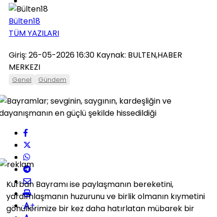
Bülten18
TÜM YAZILARI
Giriş: 26-05-2026 16:30
Kaynak: BULTEN,HABER
MERKEZI
Genel
Gündem
Kurban Bayramı
ise
paylaşmanın bereketini,
yardımlaşmanın huzurunu ve birlik olmanın kıymetini
+
gönüllerimize bir kez daha hatırlatan mübarek bir