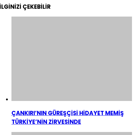
İLGİNİZİ
ÇEKEBİLİR
ÇANKIRI’NIN GÜREŞÇİSİ HİDAYET MEMİŞ
TÜRKİYE’NİN ZİRVESİNDE