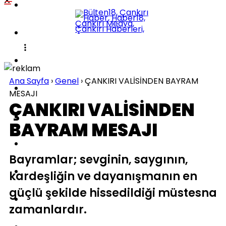
POLITIKA
KÜLTÜR-SANAT
DÜNYA
Ana Sayfa
›
Genel
›
ÇANKIRI VALİSİNDEN BAYRAM
SPOR
MESAJI
ÇANKIRI VALİSİNDEN
EĞITIM
BAYRAM MESAJI
SAĞLIK
Bayramlar; sevginin, saygının,
TEKNOLOJI
kardeşliğin ve dayanışmanın en
güçlü şekilde hissedildiği müstesna
İLÇELER
zamanlardır.