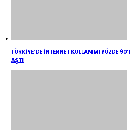
TÜRKİYE’DE İNTERNET KULLANIMI YÜZDE 90’I
AŞTI