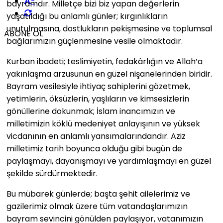
-
bayramdır. Milletçe bizi biz yapan değerlerin
yaşatıldığı bu anlamlı günler; kırgınlıkların
unutulmasına, dostlukların pekişmesine ve toplumsal
ABONE OL
bağlarımızın güçlenmesine vesile olmaktadır.
Kurban ibadeti; teslimiyetin, fedakârlığın ve Allah’a
yakınlaşma arzusunun en güzel nişanelerinden biridir.
Bayram vesilesiyle ihtiyaç sahiplerini gözetmek,
yetimlerin, öksüzlerin, yaşlıların ve kimsesizlerin
gönüllerine dokunmak;
İslam inancımızın ve
milletimizin köklü medeniyet anlayışının ve yüksek
vicdanının en anlamlı yansımalarındandır. Aziz
milletimiz tarih boyunca olduğu gibi bugün de
paylaşmayı, dayanışmayı ve yardımlaşmayı en güzel
şekilde sürdürmektedir.
Bu mübarek günlerde; başta şehit ailelerimiz ve
gazilerimiz olmak üzere tüm vatandaşlarımızın
bayram sevincini gönülden paylaşıyor, vatanımızın