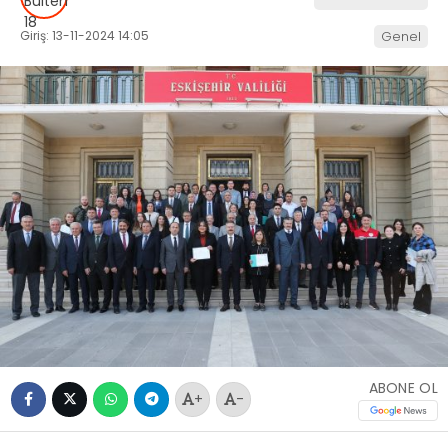
Giriş: 13-11-2024 14:05
Genel
ABONE OL
+
-