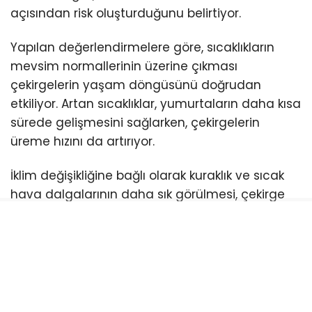
açısından risk oluşturduğunu belirtiyor.
Yapılan değerlendirmelere göre, sıcaklıkların
mevsim normallerinin üzerine çıkması
çekirgelerin yaşam döngüsünü doğrudan
etkiliyor. Artan sıcaklıklar, yumurtaların daha kısa
sürede gelişmesini sağlarken, çekirgelerin
üreme hızını da artırıyor.
İklim değişikliğine bağlı olarak kuraklık ve sıcak
hava dalgalarının daha sık görülmesi, çekirge
popülasyonunun yayılımını kolaylaştırıyor. Bu
durumun özellikle tarım alanlarında ürün
kayıplarına yol açabileceği ifade ediliyor.
Uzmanlar, çekirge yoğunluğunun düzenli olarak
takip edilmesi ve erken mücadele yöntemlerinin