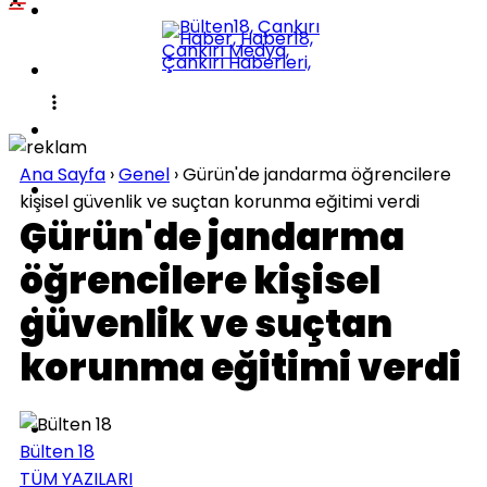
POLITIKA
KÜLTÜR-SANAT
DÜNYA
Ana Sayfa
›
Genel
›
Gürün'de jandarma öğrencilere
SPOR
kişisel güvenlik ve suçtan korunma eğitimi verdi
Gürün'de jandarma
EĞITIM
öğrencilere kişisel
SAĞLIK
güvenlik ve suçtan
korunma eğitimi verdi
TEKNOLOJI
İLÇELER
Bülten 18
TÜM YAZILARI