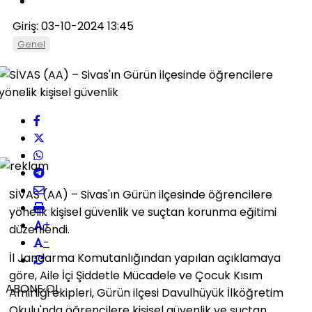
Giriş: 03-10-2024 13:45
Genel
SİVAS (AA) – Sivas'ın Gürün ilçesinde öğrencilere
yönelik kişisel güvenlik ve suçtan korunma eğitimi
+
düzenlendi.
-
İl Jandarma Komutanlığından yapılan açıklamaya
göre, Aile İçi Şiddetle Mücadele ve Çocuk Kısım
ABONE OL
Amirliği ekipleri, Gürün ilçesi Davulhüyük İlköğretim
Okulu'nda öğrencilere kişisel güvenlik ve suçtan