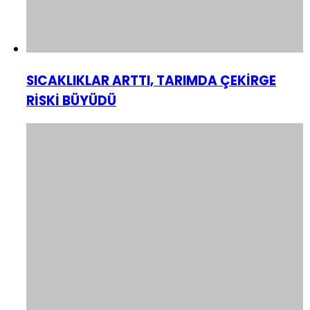
SICAKLIKLAR ARTTI, TARIMDA ÇEKİRGE
RİSKİ BÜYÜDÜ