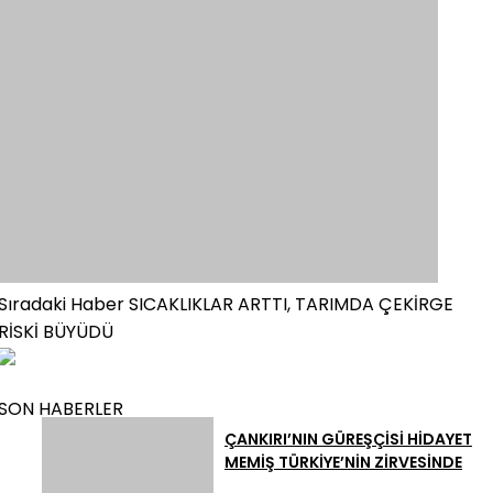
Sıradaki Haber
SICAKLIKLAR ARTTI, TARIMDA ÇEKİRGE
RİSKİ BÜYÜDÜ
SON HABERLER
ÇANKIRI’NIN GÜREŞÇİSİ HİDAYET
MEMİŞ TÜRKİYE’NİN ZİRVESİNDE