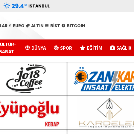
29.4
°
İSTANBUL
LAR
EURO
ALTIN
BİST
BITCOIN
ÜLTÜR-
DÜNYA
SPOR
EĞITIM
SAĞLIK
SANAT