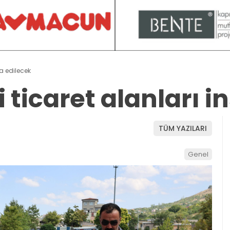
şa edilecek
i ticaret alanları i
TÜM YAZILARI
Genel