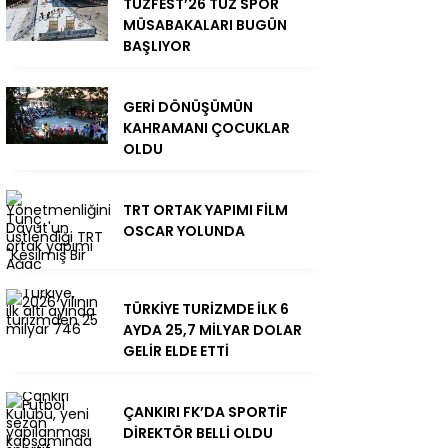
TUZFEST’26 TUZ SPOR
MÜSABAKALARI BUGÜN
BAŞLIYOR
GERİ DÖNÜŞÜMÜN
KAHRAMANI ÇOCUKLAR
OLDU
TRT ORTAK YAPIMI FİLM
OSCAR YOLUNDA
TÜRKİYE TURİZMDE İLK 6
AYDA 25,7 MİLYAR DOLAR
GELİR ELDE ETTİ
ÇANKIRI FK’DA SPORTİF
DİREKTÖR BELLİ OLDU