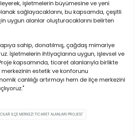
ekleyerek, işletmelerin büyümesine ve yeni
olanak sağlayacaklarını, bu kapsamda, çeşitli
çin uygun alanlar oluşturacaklarını belirten
tyapıya sahip, donatılmış, çağdaş mimariye
z. İşletmelerin ihtiyaçlarına uygun, işlevsel ve
Proje kapsamında, ticaret alanlarıyla birlikte
lçe merkezinin estetik ve konforunu
mik canlılığı artırmayı hem de ilçe merkezini
lıyoruz."
CILAR İLÇE MERKEZI TICARET ALANLARI PROJESI'