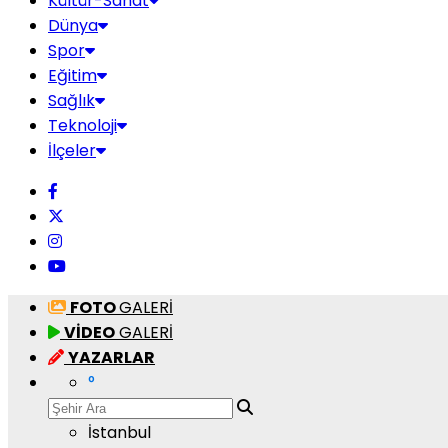
Kültür-Sanat
Dünya
Spor
Eğitim
Sağlık
Teknoloji
İlçeler
FOTO
GALERİ
VİDEO
GALERİ
YAZARLAR
°
İstanbul