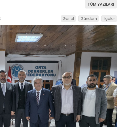
TÜM YAZILARI
I
Genel
Gündem
İlçeler