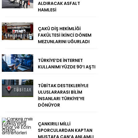
ALDIRACAK ASFALT
HAMLESİ
ÇAKÜ DİŞ HEKİMLİĞİ
FAKÜLTESİ İKİNCİ DÖNEM
MEZUNLARINI UĞURLADI
TÜRKİYE’DE İNTERNET
KULLANIMI YÜZDE 90’I AŞTI
TÜBİTAK DESTEKLERİYLE
ULUSLARARASI BİLİM
İNSANLARI TÜRKİYE’YE
DÖNÜYOR
ÇANKIRILI MİLLİ
SPORCULARDAN KAPTAN
MUSTAFA CAN’A ANLAMLI