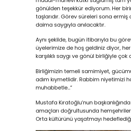
maddi-manevi katkı sağlamış tüm yö
gönülden teşekkür ediyorum. Her birin
taşlarıdır. Görev süreleri sona ermiş 
daima saygıyla anılacaktır.
Aynı şekilde, bugün itibarıyla bu göre
üyelerimize de hoş geldiniz diyor, her 
karşılıklı saygı ve gönül birliğiyle ço
Birliğimizin temeli samimiyet, gücüm
adım kıymetlidir. Rabbim niyetimizi hay
muhabbetle…”
Mustafa Kıratoğlu’nun başkanlığında
amaçları doğrultusunda hemşehriler
Orta kültürünü yaşatmayı hedeflediği b