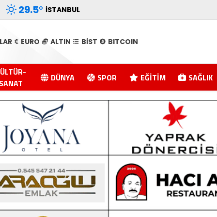
29.5
°
İSTANBUL
LAR
EURO
ALTIN
BİST
BITCOIN
ÜLTÜR-
DÜNYA
SPOR
EĞITIM
SAĞLIK
SANAT