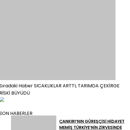
Sıradaki Haber
SICAKLIKLAR ARTTI, TARIMDA ÇEKİRGE
RİSKİ BÜYÜDÜ
SON HABERLER
ÇANKIRI’NIN GÜREŞÇİSİ HİDAYET
MEMİŞ TÜRKİYE’NİN ZİRVESİNDE