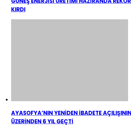
GÜNEŞ ENERJİSİ ÜRETİMİ HAZİRANDA REKOR
KIRDI
AYASOFYA’NIN YENİDEN İBADETE AÇILIŞINI
ÜZERİNDEN 6 YIL GEÇTİ