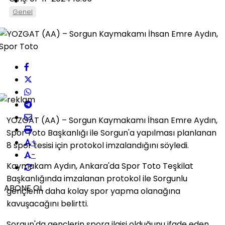
Genel
YOZGAT (AA) – Sorgun Kaymakamı İhsan Emre Aydın,
Spor Toto Başkanlığı ile Sorgun'a yapılması planlanan
+
8 spor tesisi için protokol imzalandığını söyledi.
-
Kaymakam Aydın, Ankara'da Spor Toto Teşkilat
Başkanlığında imzalanan protokol ile Sorgunlu
ABONE OL
gençlerin daha kolay spor yapma olanağına
kavuşacağını belirtti.
Sorgun'da gençlerin spora ilgisi olduğunu ifade eden