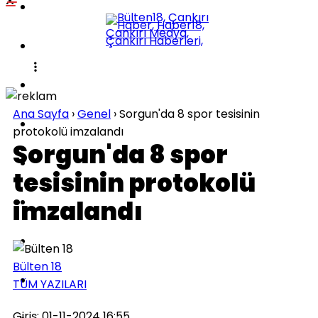
POLITIKA
KÜLTÜR-SANAT
DÜNYA
Ana Sayfa
›
Genel
›
Sorgun'da 8 spor tesisinin
SPOR
protokolü imzalandı
Sorgun'da 8 spor
EĞITIM
tesisinin protokolü
SAĞLIK
imzalandı
TEKNOLOJI
Bülten 18
İLÇELER
TÜM YAZILARI
Giriş: 01-11-2024 16:55