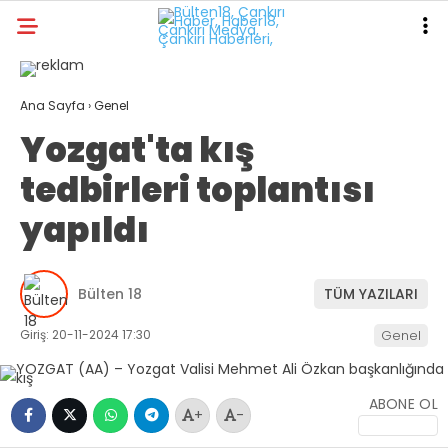
°
Ana Sayfa
›
Genel
GALERİ
VİDEO
YAZARLAR
Yozgat'ta kış
GÜNDEM
tedbirleri toplantısı
POLITIKA
yapıldı
KÜLTÜR-SANAT
DÜNYA
Bülten 18
TÜM YAZILARI
SPOR
Giriş: 20-11-2024 17:30
Genel
EĞITIM
ABONE OL
SAĞLIK
+
-
TEKNOLOJI